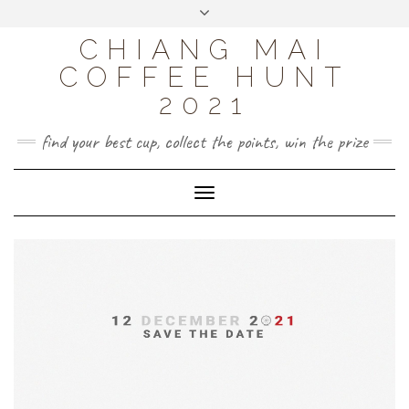
Skip
Toggle
to
header
CHIANG MAI
content
COFFEE HUNT
2021
find your best cup, collect the points, win the prize
Toggle
Navigation